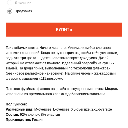
В наличии
Предзаказ
КУПИТЬ
Вам может понравиться
Три любимых цвета. Ничего лишнего. Минимализм без слоганов
и громких заявлений. Когда не нужно кричать, чтобы тебя услышали,
ведь эти три цвета — даже шепотом говорят доходчиво. Дизайн,
который не отвлекает от важного. Идеальный оверсайз из лучших
тканей. На груди принт, выполненный по технологии флекстран
(резиновое рельефное нанесение). На спине черный жаккардовый
шеврон с вышивкой «111.moscow».
Плотная футболка фасона оверсайз со спущенным плечом. Модель
исполнена из премиального хлопка с добавлением эластана.
Пол:
унисекс
Размерный ряд:
M-oversize, L-oversize, XL-oversize, 2XL-oversize
Состав:
92% хлопок, 8% эластан
Производство:
Россия