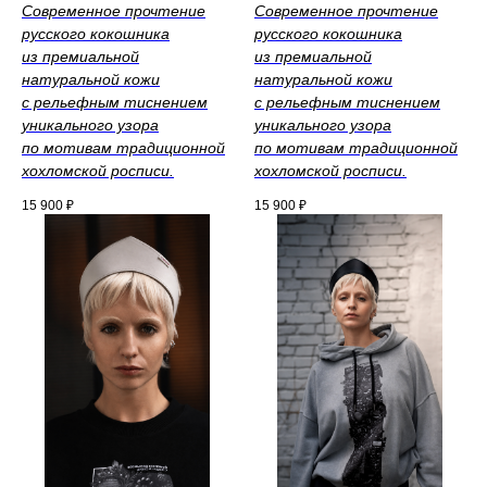
Современное прочтение
Современное прочтение
русского кокошника
русского кокошника
из премиальной
из премиальной
натуральной кожи
натуральной кожи
с рельефным тиснением
с рельефным тиснением
уникального узора
уникального узора
по мотивам традиционной
по мотивам традиционной
хохломской росписи.
хохломской росписи.
15 900
₽
15 900
₽