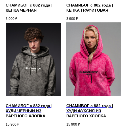
СНАМИБОГ с 882 года |
СНАМИБОГ с 882 года |
КЕПКА ЧЕРНАЯ
КЕПКА ГРАФИТОВАЯ
3 900
₽
3 900
₽
КАТАЛОГ
ПОДДЕРЖКА
ТЕЛЕГРАМ
ИНСТАГРАМ*
публичная оферта
политика конфиденциальности
СНАМИБОГ c 882 года |
СНАМИБОГ c 882 года |
*Instagram является продуктом компании Meta Platforms inc. признанной
ХУДИ ЧЕРНЫЙ ИЗ
ХУДИ ФУКСИЯ ИЗ
экстремистской организацией и запрещенной в РФ.
ВАРЕНОГО ХЛОПКА
ВАРЕНОГО ХЛОПКА
РАЗРАБОТАНО АГЕНТСТВОМ YOCH
15 900
₽
15 900
₽