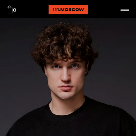
0
КАТАЛОГ
ТРИ ЛЮБИМЫХ ЦВЕТА.
НИЧЕГО ЛИШНЕГО.
Минимализм без слоганов и громких
заявлений. Когда не нужно кричать, чтобы
тебя услышали,
ведь эти три цвета — даже шепотом говорят