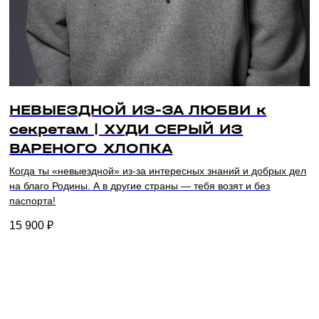
НЕВЫЕЗДНОЙ ИЗ-ЗА ЛЮБВИ к
является продуктом компании Meta Platforms inc. признанной
политика конфиденциа
секретам | ХУДИ СЕРЫЙ ИЗ
ской организацией и запрещенной в РФ.
публичная оферта
ВАРЕНОГО ХЛОПКА
Когда ты «невыездной» из-за интересных знаний и добрых дел
на благо Родины. А в другие страны — тебя возят и без
паспорта!
15 900
₽