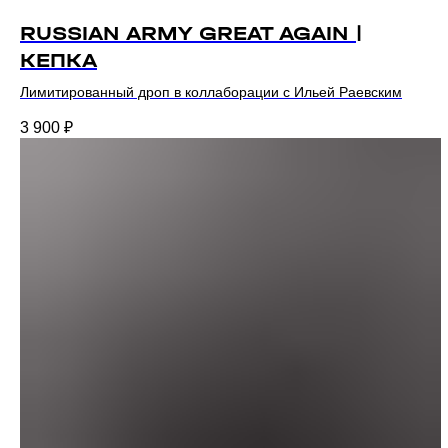
RUSSIAN ARMY GREAT AGAIN |
КЕПКА
Лимитированный дроп в коллаборации с Ильей Раевским
3 900
₽