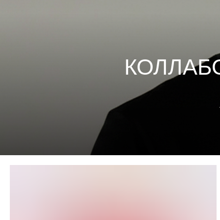
КОЛЛАБОР
Лимитиро
в пости
А в 