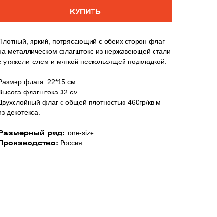
КУПИТЬ
Плотный, яркий, потрясающий с обеих сторон флаг
на металлическом флагштоке из нержавеющей стали
с утяжелителем и мягкой нескользящей подкладкой.
Размер флага: 22*15 см.
Высота флагштока 32 см.
Двухслойный флаг с общей плотностью 460гр/кв.м
из декотекса.
Размерный ряд:
one-size
Производство:
Россия